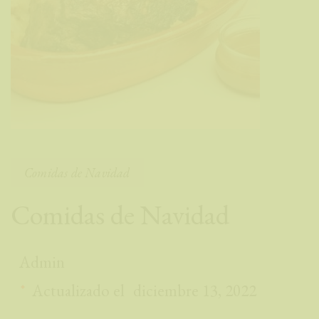
Comidas de Navidad
Comidas de Navidad
Necesarias
Estas
Admin
cookies no
Actualizado el
diciembre 13, 2022
son