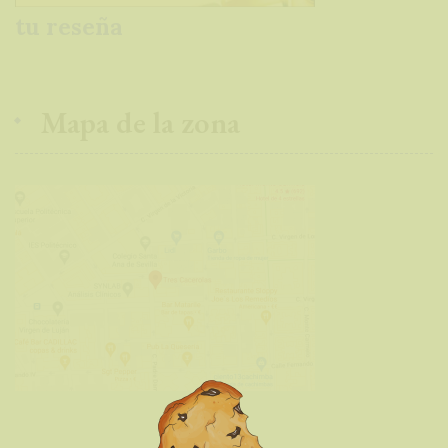
tu reseña
Marketing
Al compartir tus
Mapa de la zona
intereses y
comportamiento
mientras visitas
nuestro sitio,
aumentas la
posibilidad de
ver contenido y
ofertas
personalizados.