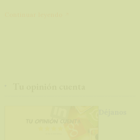
se usa la web.
Continuar leyendo
Experiencia
Para que
nuestra web
funcione lo
mejor posible
durante tu
visita. Si
Tu opinión cuenta
rechaza estas
cookies,
algunas
Déjanos
funcionalidades
desaparecerán
de la web.