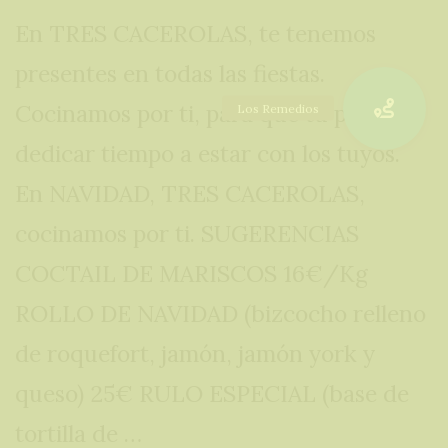
opcionales.
Son
En TRES CACEROLAS, te tenemos
necesarias
presentes en todas las fiestas.
para que
Cocinamos por ti, para que tu puedas
funcione la
web.
dedicar tiempo a estar con los tuyos.
En NAVIDAD, TRES CACEROLAS,
Estadísticas
cocinamos por ti. SUGERENCIAS
Para que
COCTAIL DE MARISCOS 16€/Kg
podamos
ROLLO DE NAVIDAD (bizcocho relleno
mejorar la
funcionalidad
de roquefort, jamón, jamón york y
y estructura
queso) 25€ RULO ESPECIAL (base de
de la web, en
base a cómo
tortilla de …