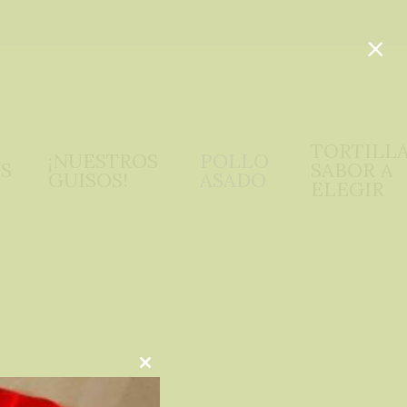
×
TORTILLA
¡NUESTROS 
POLLO 
S
SABOR A 
GUISOS!
ASADO
ELEGIR
Close
this