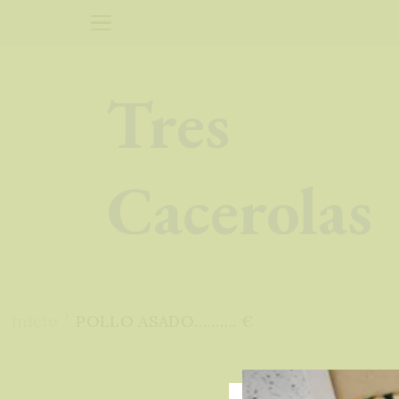
Tres
Cacerolas
Inicio
POLLO ASADO………. €