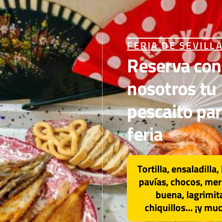
O………. €
FERIA DE SEVILL
Reserva con
nosotros tu
pescaito par
ÁTILES – QUESO DE CABRA Y CEBOLLA
feria
con los ingredientes que prefieras!!
Tortilla, ensaladilla
pavías, chocos, mer
buena, lagrimit
chiquillos... ¡y m