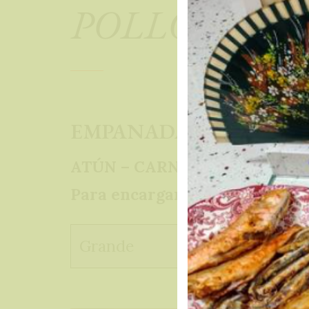
POLLO ASAD
EMPANADAS
ATÚN – CARNE – BACON Y D
Para encargarlas «AL GUSTO», 
Grande